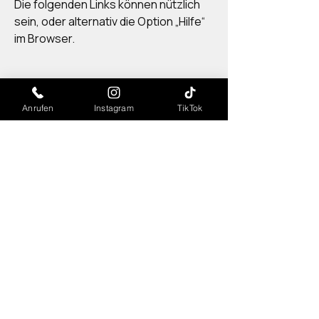
Die folgenden Links können nützlich
sein, oder alternativ die Option „Hilfe“
im Browser.
Cookie-Einstellungen in Firefox
Anrufen
Instagram
TikTok
Cookie-Einstellungen im Internet
Explorer
Cookie-Einstellungen in Google
Chrome
Cookie-Einstellungen in Safari (OS X)
Cookie-Einstellungen in Safari (iOS)
Cookie-Einstellungen in Android